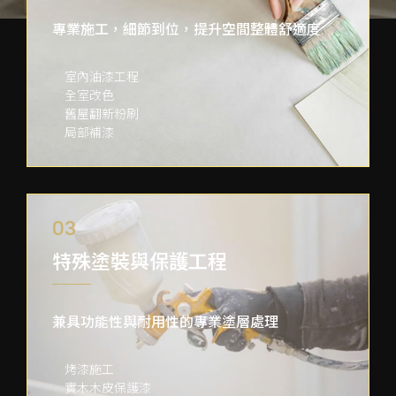
專業施工，細節到位，提升空間整體舒適度
室內油漆工程
全室改色
舊屋翻新粉刷
局部補漆
03
特殊塗裝與保護
工程
兼具功能性與耐用性的專業塗層處理
烤漆施工
實木木皮保護漆