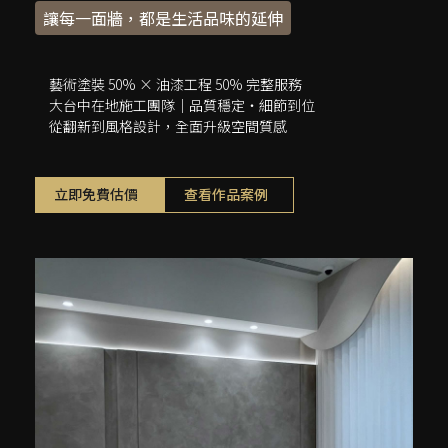
讓每一面牆，都是生活品味的
延伸
藝術塗裝 50% × 油漆工程 50% 完整服務
大台中在地施工團隊｜品質穩定・細節到位
從翻新到風格設計，全面升級空間質感
立即免費估價
查看作品案例