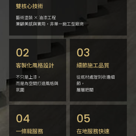
雙核心
技術
藝術塗裝 × 油漆工程
兼顧美感與實用，非單一施工型廠商
02
03
客製化風格
設計
細節施工
品質
不只是上漆，
從底材處理到收邊細
而是為空間打造風格與
節，
氛圍
層層把關
04
05
一條龍
服務
在地服務
快速